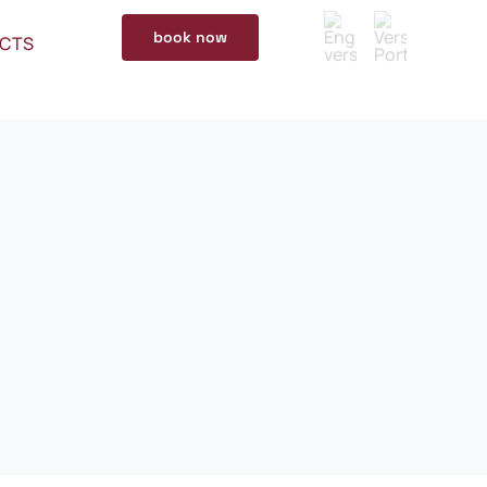
book now
CTS