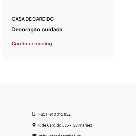
CASA DE CARDIDO
Decoração cuidada
Continue reading
(+351) 910 015 952
R de Cardido 585 – Guimarães
info@casadecardido.pt